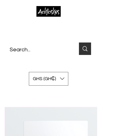
GHS (GH₵)